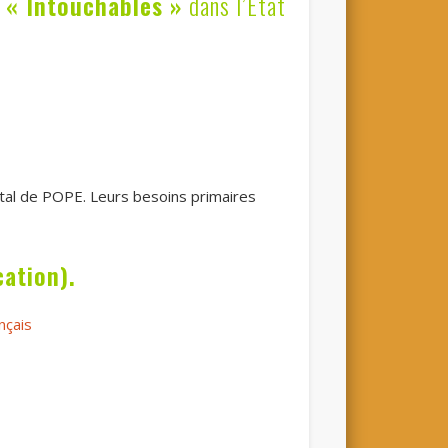
s « Intouchables »
dans l’Etat
ital de POPE. Leurs besoins primaires
cation).
nçais