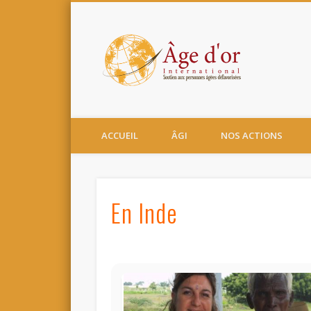
Un soutien ou un parrainage pas comme les autres!
ACCUEIL
ÂGI
NOS ACTIONS
En Inde