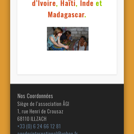
d’Ivoire
,
Haïti
,
Inde
et
Madagascar
.
Nos Coordonnées
Siège de l’association ÂGI
1, rue Henri de Crousaz
68110 ILLZACH
+33 (0) 6 24 66 12 81
agedorinternational@yahoo.fr