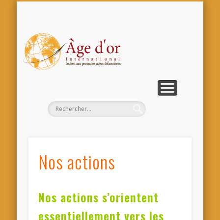
COMMENT AIDER ÂGI?
VIE DE L’ASSOCIATION
NOS ACTIONS
CONTACT
ACCUEIL
ÂGI
Int
Nos actions
Nos actions s’orientent
essentiellement vers les