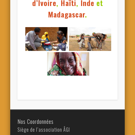
d’Ivoire
,
Haïti
,
Inde
et
Madagascar
.
Nos Coordonnées
Siège de l’association ÂGI