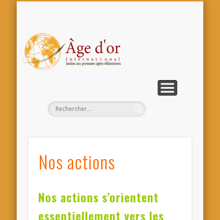
COMMENT AIDER ÂGI?
VIE DE L’ASSOCIATION
NOS ACTIONS
CONTACT
ACCUEIL
ÂGI
Int
Nos actions
Nos actions s’orientent
essentiellement vers les