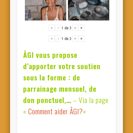
«
‹
›
»
1
de
3
«
‹
›
»
1
de
3
ÂGI vous propose
d’apporter votre soutien
sous la forme : de
parrainage mensuel, de
don ponctuel,…
– Via la page
«
Comment aider ÂGI?
«