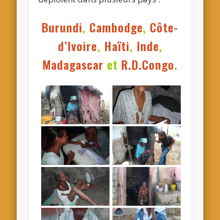
Burundi
,
Cambodge
,
Côte-
d’Ivoire
,
Haïti
,
Inde
,
Madagascar
et
R.D.Congo
.