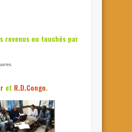
as revenus ou touchés par
uvres.
r
et
R.D.Congo
.