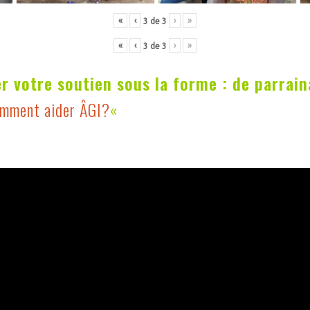
«
‹
›
»
3
de
3
«
‹
›
»
3
de
3
r votre soutien sous la forme : de parrai
mment aider ÂGI?
«