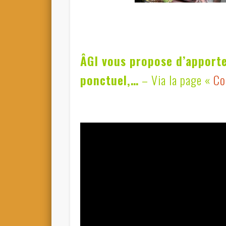
ÂGI vous propose d’apporte
ponctuel,…
– Via la page «
Co